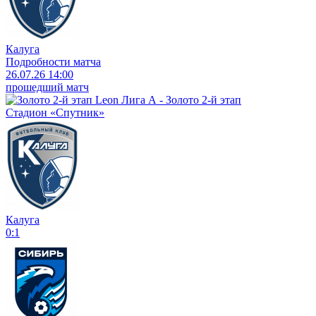
Калуга
Подробности матча
26.07.26
14:00
прошедший матч
Leon Лига А - Золото 2-й этап
Стадион «Спутник»
Калуга
0:1