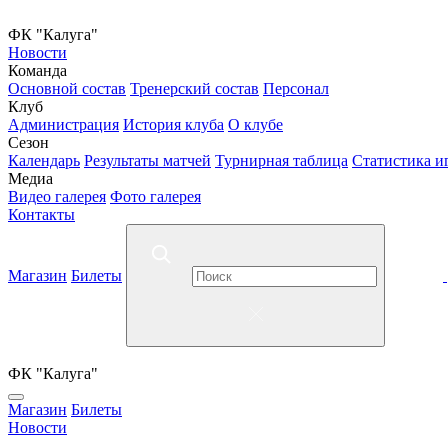
ФК "Калуга"
Новости
Команда
Основной состав
Тренерский состав
Персонал
Клуб
Администрация
История клуба
О клубе
Сезон
Календарь
Результаты матчей
Турнирная таблица
Статистика и
Медиа
Видео галерея
Фото галерея
Контакты
Магазин
Билеты
ФК "Калуга"
Магазин
Билеты
Новости