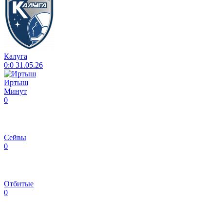
Калуга
0:0
31.05.26
Иртыш
Минут
0
Сейвы
0
Отбитые
0