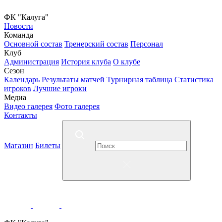
ФК "Калуга"
Новости
Команда
Основной состав
Тренерский состав
Персонал
Клуб
Администрация
История клуба
О клубе
Сезон
Календарь
Результаты матчей
Турнирная таблица
Статистика
игроков
Лучшие игроки
Медиа
Видео галерея
Фото галерея
Контакты
Магазин
Билеты