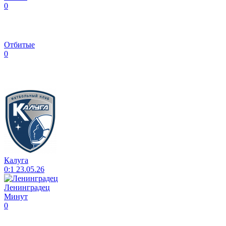
0
Отбитые
0
Калуга
0:1
23.05.26
Ленинградец
Минут
0