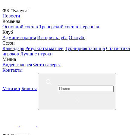
ФК "Калуга"
Новости
Команда
Основной состав
Тренерский состав
Персонал
Клуб
Администрация
История клуба
О клубе
Сезон
Календарь
Результаты матчей
Турнирная таблица
Статистика
игроков
Лучшие игроки
Медиа
Видео галерея
Фото галерея
Контакты
Магазин
Билеты