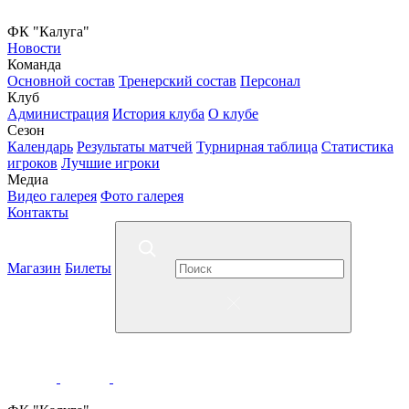
ФК "Калуга"
Новости
Команда
Основной состав
Тренерский состав
Персонал
Клуб
Администрация
История клуба
О клубе
Сезон
Календарь
Результаты матчей
Турнирная таблица
Статистика
игроков
Лучшие игроки
Медиа
Видео галерея
Фото галерея
Контакты
Магазин
Билеты