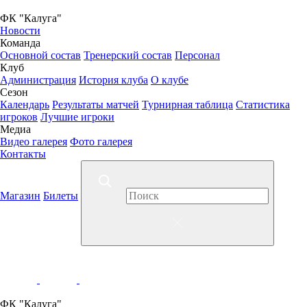
ФК "Калуга"
Новости
Команда
Основной состав
Тренерский состав
Персонал
Клуб
Администрация
История клуба
О клубе
Сезон
Календарь
Результаты матчей
Турнирная таблица
Статистика
игроков
Лучшие игроки
Медиа
Видео галерея
Фото галерея
Контакты
Магазин
Билеты
ФК "Калуга"